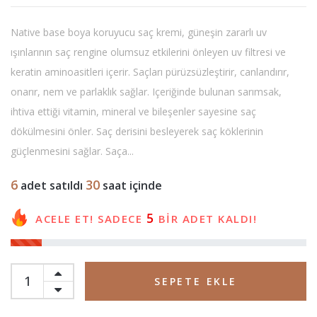
Native base boya koruyucu saç kremi, güneşin zararlı uv
ışınlarının saç rengine olumsuz etkilerini önleyen uv filtresi ve
keratin aminoasitleri içerir. Saçları pürüzsüzleştirir, canlandırır,
onarır, nem ve parlaklık sağlar. Içeriğinde bulunan sarımsak,
ihtiva ettiği vitamin, mineral ve bileşenler sayesine saç
dökülmesini önler. Saç derisini besleyerek saç köklerinin
güçlenmesini sağlar. Saça...
6
30
adet satıldı
saat içinde
5
ACELE ET! SADECE
BİR ADET KALDI!
SEPETE EKLE