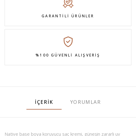
GARANTİLİ ÜRÜNLER
%100 GÜVENLİ ALIŞVERİŞ
İÇERIK
YORUMLAR
Native base boya koruyucu saç kremi, güneşin zararlı uv