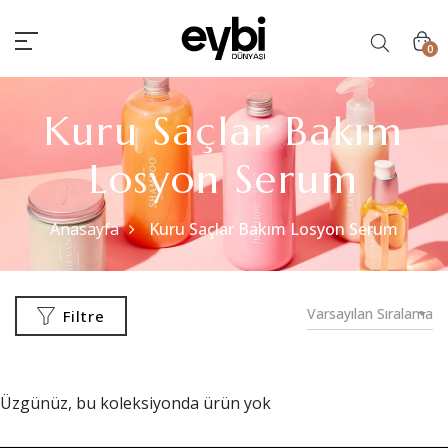
0
Kuru Saçlar Bakım
Losyon Serum
Anasayfa
Kuru Saçlar Bakım Losyon Serum
Varsayılan Sıralama
Filtre
Üzgünüz, bu koleksiyonda ürün yok