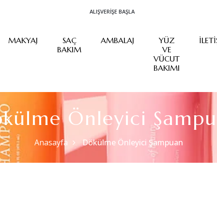
ALIŞVERIŞE BAŞLA
MAKYAJ
SAÇ
AMBALAJ
YÜZ
İLET
BAKIM
VE
VÜCUT
BAKIMI
külme Önleyici Şamp
Anasayfa
Dökülme Önleyici Şampuan