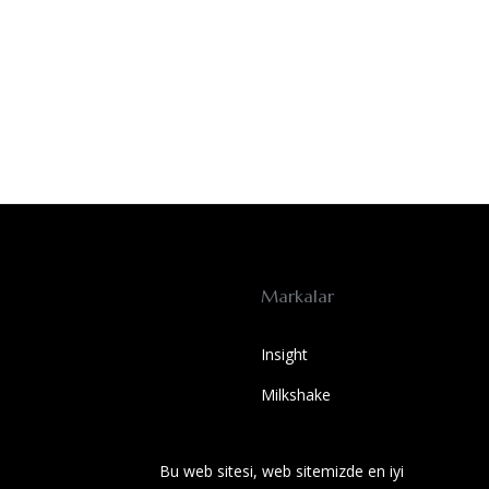
Markalar
Insight
Milkshake
SOLUTIONS BEST
Bu web sitesi, web sitemizde en iyi
Wet Brush