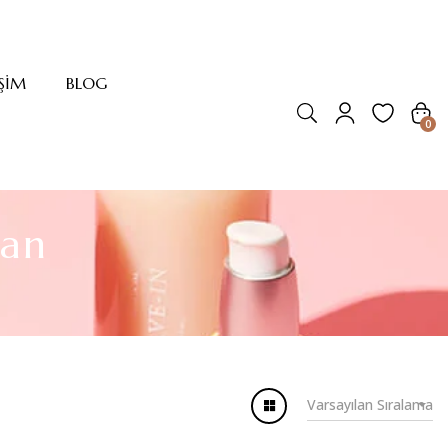
IŞIM
BLOG
0
uan
Varsayılan Sıralama