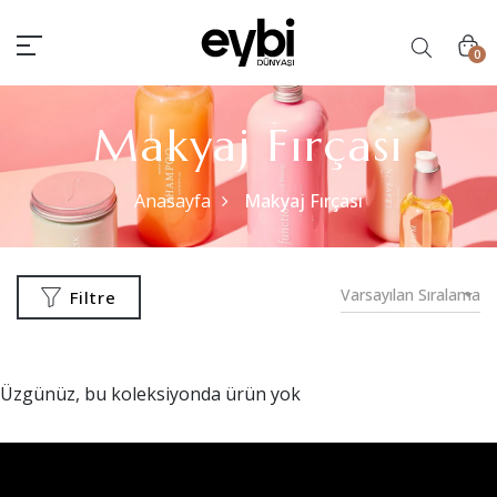
0
Makyaj Fırçası
Anasayfa
Makyaj Fırçası
Varsayılan Sıralama
Filtre
Üzgünüz, bu koleksiyonda ürün yok