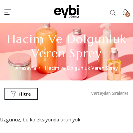
0
Hacim Ve Dolgunluk
Veren Sprey
Anasayfa
Hacim ve Dolgunluk Veren Sprey
Varsayılan Sıralama
Filtre
Üzgünüz, bu koleksiyonda ürün yok