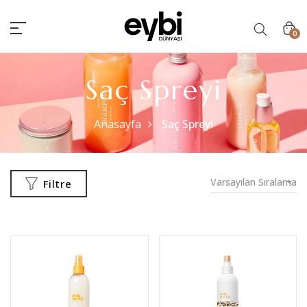
0
Saç Spreyi
Anasayfa
Saç Spreyi
Varsayılan Sıralama
Filtre