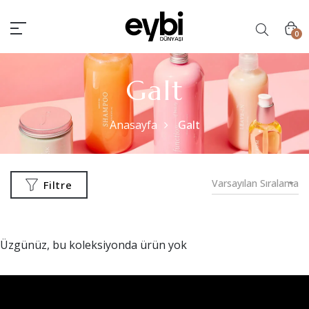
0
Galt
Anasayfa
Galt
Varsayılan Sıralama
Filtre
Üzgünüz, bu koleksiyonda ürün yok