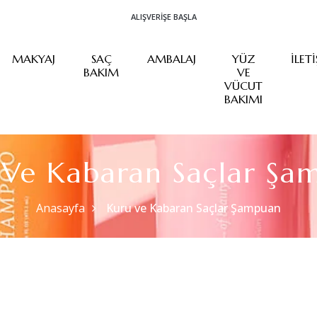
ALIŞVERIŞE BAŞLA
MAKYAJ
SAÇ
AMBALAJ
YÜZ
İLET
BAKIM
VE
VÜCUT
BAKIMI
 Ve Kabaran Saçlar Şa
Anasayfa
Kuru ve Kabaran Saçlar Şampuan