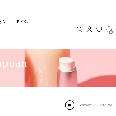
IŞIM
BLOG
0
mpuan
Varsayılan Sıralama