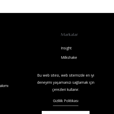
Markalar
Insight
Milkshake
SOLUTIONS BEST
Bu web sitesi, web sitemizde en iyi
Wet Brush
deneyimi yaşamanızı sağlamak için
akımı
SOLUTIONS BEST
çerezleri kullanır.
Gizlilik Politikası