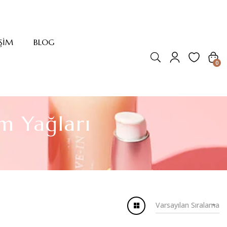
IŞIM
BLOG
0
m Yağları
Varsayılan Sıralama