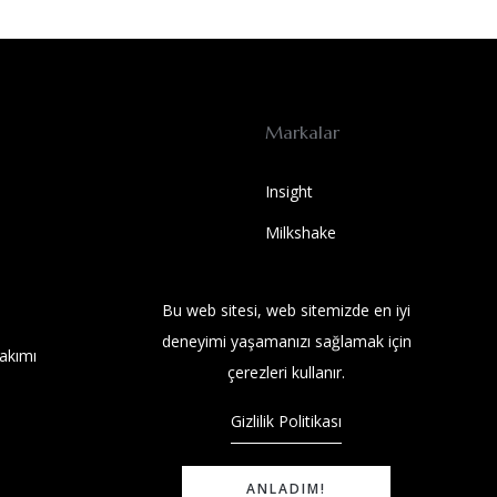
Markalar
Insight
Milkshake
SOLUTIONS BEST
Bu web sitesi, web sitemizde en iyi
Wet Brush
deneyimi yaşamanızı sağlamak için
akımı
SOLUTIONS BEST
çerezleri kullanır.
Gizlilik Politikası
ANLADIM!