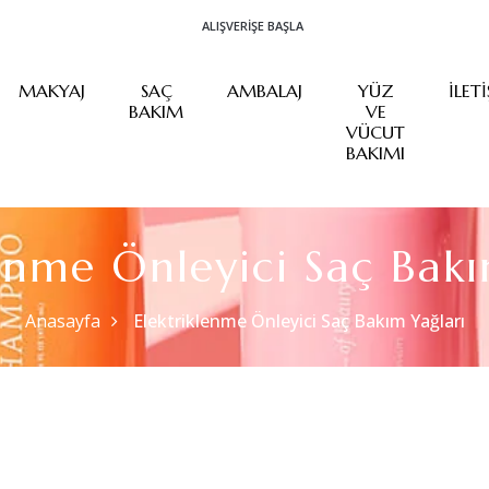
ALIŞVERIŞE BAŞLA
MAKYAJ
SAÇ
AMBALAJ
YÜZ
İLET
BAKIM
VE
VÜCUT
BAKIMI
lenme Önleyici Saç Bakı
Anasayfa
Elektriklenme Önleyici Saç Bakım Yağları