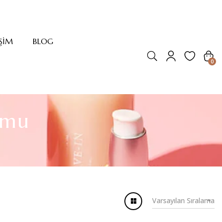
IŞIM
BLOG
0
umu
Varsayılan Sıralama