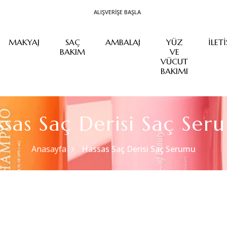
ALIŞVERIŞE BAŞLA
MAKYAJ
SAÇ
AMBALAJ
YÜZ
İLET
BAKIM
VE
VÜCUT
BAKIMI
ssas Saç Derisi Saç Ser
Anasayfa
Hassas Saç Derisi Saç Serumu