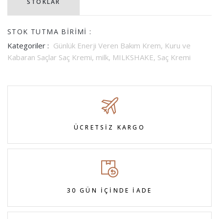
STOKLAR
STOK TUTMA BIRIMI :
Kategoriler :
Günlük Enerji Veren Bakım Krem,
Kuru ve
Kabaran Saçlar Saç Kremi,
milk,
MILKSHAKE,
Saç Kremi
ÜCRETSİZ KARGO
30 GÜN İÇİNDE İADE