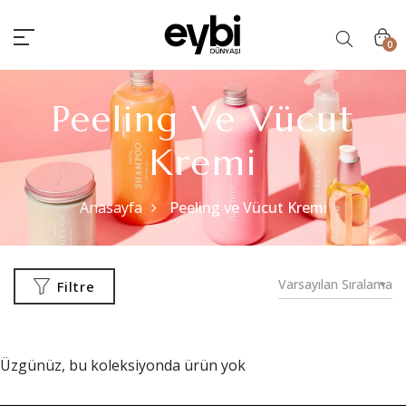
0
Peeling Ve Vücut
Kremi
Anasayfa
Peeling ve Vücut Kremi
Varsayılan Sıralama
Filtre
Üzgünüz, bu koleksiyonda ürün yok